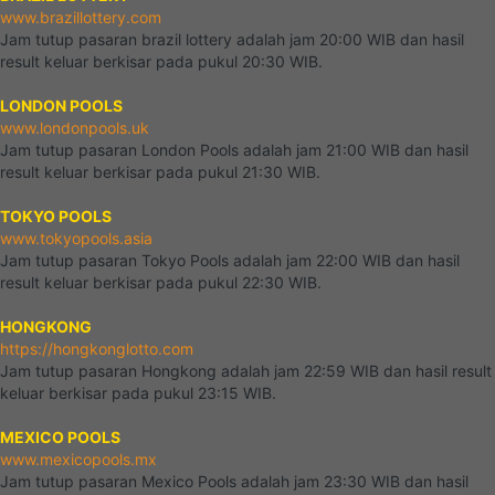
www.brazillottery.com
Jam tutup pasaran brazil lottery adalah jam 20:00 WIB dan hasil
result keluar berkisar pada pukul 20:30 WIB.
LONDON POOLS
www.londonpools.uk
Jam tutup pasaran London Pools adalah jam 21:00 WIB dan hasil
result keluar berkisar pada pukul 21:30 WIB.
TOKYO POOLS
www.tokyopools.asia
Jam tutup pasaran Tokyo Pools adalah jam 22:00 WIB dan hasil
result keluar berkisar pada pukul 22:30 WIB.
HONGKONG
https://hongkonglotto.com
Jam tutup pasaran Hongkong adalah jam 22:59 WIB dan hasil result
keluar berkisar pada pukul 23:15 WIB.
MEXICO POOLS
www.mexicopools.mx
Jam tutup pasaran Mexico Pools adalah jam 23:30 WIB dan hasil