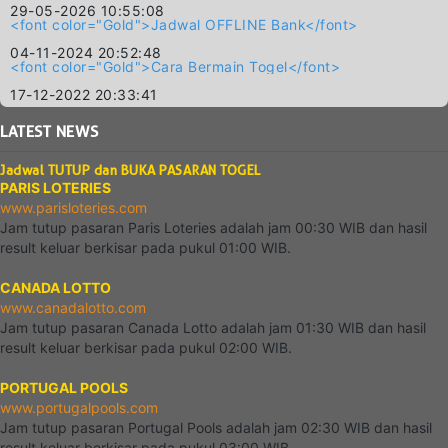
29-05-2026 10:55:08
<font color="Gold">Jadwal OFFLINE Bank</font>
04-11-2024 20:52:48
<font color="Gold">Cara Bermain Togel</font>
17-12-2022 20:33:41
LATEST
NEWS
Jadwal TUTUP dan BUKA PASARAN TOGEL
PARIS LOTERIES
www.parisloteries.com
Jam tutup pasaran Paris Loteries adalah jam 00:30 WIB dan hasil
result keluar berkisar pada pukul 01:00 WIB.
CANADA LOTTO
www.canadalotto.com
Jam tutup pasaran Canada Lotto adalah jam 01:30 WIB dan hasil
result keluar berkisar pada pukul 02:00 WIB.
PORTUGAL POOLS
www.portugalpools.com
Jam tutup pasaran Portugal Pools adalah jam 02:30 WIB dan hasil
result keluar berkisar pada pukul 03:00 WIB.